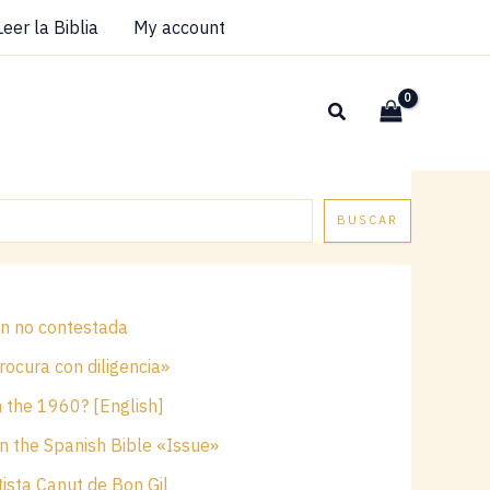
Leer la Biblia
My account
Buscar
BUSCAR
ón no contestada
ocura con diligencia»
n the 1960? [English]
n the Spanish Bible «Issue»
ista Canut de Bon Gil