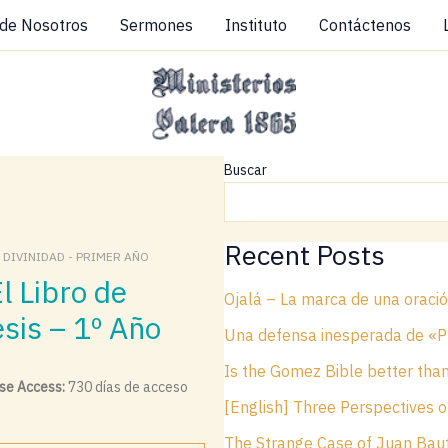
 de Nosotros
Sermones
Instituto
Contáctenos
Buscar
Recent Posts
:
DIVINIDAD - PRIMER AÑO
Ojalá – La marca de una oraci
sis – 1º Año
Una defensa inesperada de «Pr
Is the Gomez Bible better tha
se Access:
730 días de acceso
[English] Three Perspectives o
The Strange Case of Juan Baut