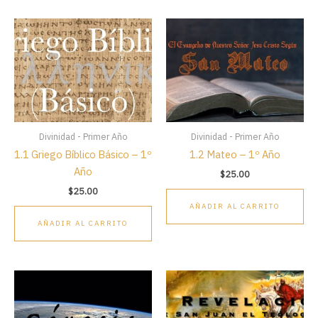
Divinidad - Primer Año
Divinidad - Primer Año
1.1 Griego Bíblico Básico – 1º
1.2 Mateo – 1º Año
Año
$
25.00
$
25.00
AÑADIR AL CARRITO
AÑADIR AL CARRITO