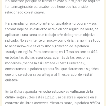
No sabemos por qué se transó en este punto, pero no requiere
tanta imaginación para saber que tiene que haber sido
relacionado con el
dinero.
Para ampliar un poco lo anterior, la palabra «procurar» y sus
formas implica un esfuerzo activo en conseguir una meta, de
aplicarse a una tarea o un trabajo a fin de lograr un objetivo
indicado. No es «intente un poco» como dirían, si no «haz todo
lo necesario» que es el mismo significado de la palabra
«study» en inglés. Para demostrar, en 1 Tesalonicenses 4:11
en todas las Biblias españolas, además de las versiones
modernas (menos la así llamada «1602 Purificada»),
encontramos la palabra «procuréis» que claramente significa
que uno se esfuerza para llegar al fin esperado, de «
estar
quietos
«.
En la Biblia española, «
mucho estudio
» es «
aflicción de la
carne
» según Eclesiastés 12:12. Esa palabra sí aparece en el
contexto de libros
humanos
. Mientras tanto, la palabra
bíblica