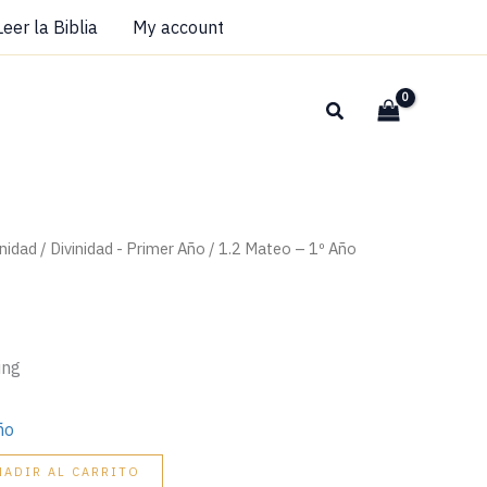
Año
Leer la Biblia
cantidad
My account
Buscar
inidad
/
Divinidad - Primer Año
/ 1.2 Mateo – 1º Año
ing
ño
ÑADIR AL CARRITO