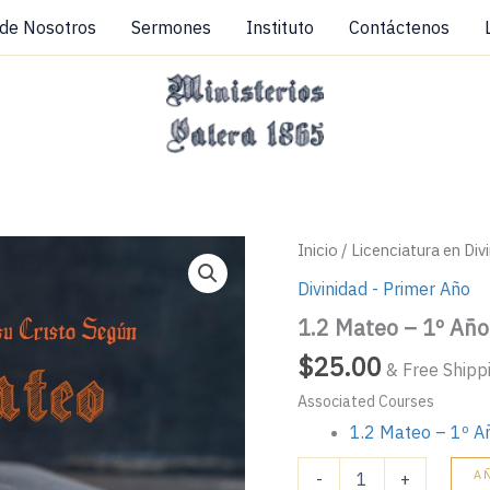
 de Nosotros
Sermones
Instituto
Contáctenos
1.2
Inicio
/
Licenciatura en Div
Mateo
Divinidad - Primer Año
-
1º
1.2 Mateo – 1º Año
Año
cantidad
$
25.00
& Free Shipp
Associated Courses
1.2 Mateo – 1º A
A
-
+