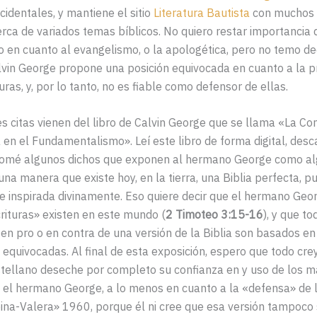
cidentales, y mantiene el sitio
Literatura Bautista
con muchos 
erca de variados temas bíblicos. No quiero restar importancia 
 en cuanto al evangelismo, o la apologética, pero no temo dec
vin George propone una posición equivocada en cuanto a la p
uras, y, por lo tanto, no es fiable como defensor de ellas.
es citas vienen del libro de Calvin George que se llama «La Co
 en el Fundamentalismo». Leí este libro de forma digital, des
y tomé algunos dichos que exponen al hermano George como al
una manera que existe hoy, en la tierra, una Biblia perfecta, pu
e inspirada divinamente. Eso quiere decir que el hermano Ge
rituras» existen en este mundo (
2 Timoteo 3:15-16
), y que t
n pro o en contra de una versión de la Biblia son basados en
 equivocadas. Al final de esta exposición, espero que todo cre
stellano deseche por completo su confianza en y uso de los m
el hermano George, a lo menos en cuanto a la «defensa» de l
na-Valera» 1960, porque él ni cree que esa versión tampoco 