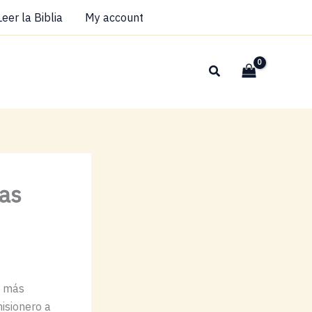
Leer la Biblia
My account
Buscar
las
s más
isionero a