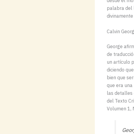
desde el mo
palabra del 
divinamente
Calvin Geor
George afir
de traducció
un artículo 
diciendo que
bien que serí
que era una B
las detalle
del Texto Cr
Volumen 1, N
Geor