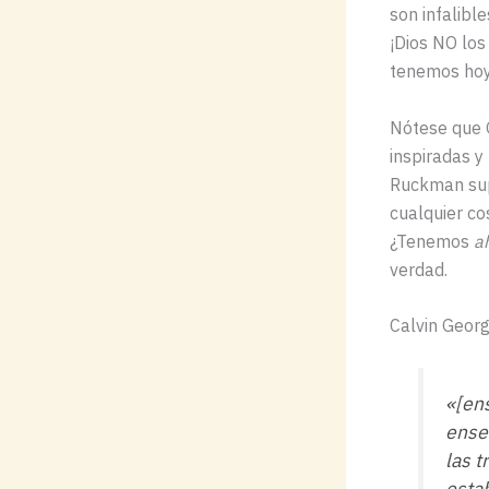
son infalibl
¡Dios NO los
tenemos hoy
Nótese que G
inspiradas y
Ruckman supe
cualquier co
¿Tenemos
a
verdad.
Calvin Geor
«[ens
ensen
las 
estab