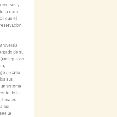
recursos y
de la obra
ir que el
reservación
ntroversia
cargado de su
guien que
no
ra,
orge
no
cree
odos sus
 un sistema
yente de la
ateriales
a así
sea la