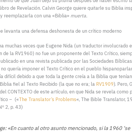
mento de que Juan dejó su pluma después de haber escrito la
libro de Revelación. Calvin George quiere quitarle su Biblia ins
 y reemplazarla con una «Biblia»
muerta.
ge levanta una defensa deshonesta de un crítico moderno
ma muchas veces que Eugene Nida (un traductor involucrado e
n de la RV1960) no fue un proponente del Texto Crítico, siem
publicado en una revista publicada por las Sociedades Bíblicas
 no quería imponer el Texto Crítico en el pueblo hispanoparla
a difícil debido a que toda la gente creía a la Biblia que tenían
iblia fiel al Texto Recibido (la que no era; la
RV1909
). Pero,
s del CONTEXTO de este artículo, en que Nida se revela como
ítico – («
The Translator’s Problems
«, The Bible Translator, 1
º 2, p. 43)
ge: «En cuanto al otro asunto mencionado, si la 1960 ‘se