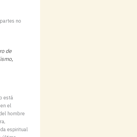
 partes no
bro de
lismo,
lo está
 en el
l del hombre
ra,
ida espiritual