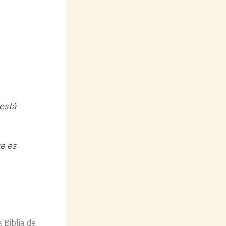
stá
ue es
 Biblia de