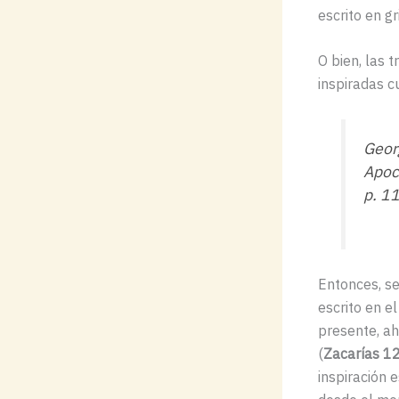
escrito en g
O bien, las 
inspiradas c
Georg
Apoc
p. 1
Entonces, s
escrito en e
presente, ah
(
Zacarías 1
inspiración 