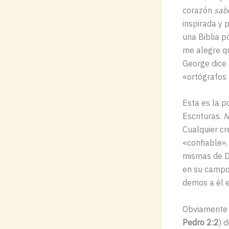
corazón
sab
inspirada y 
una Biblia p
me alegre qu
George dice 
«ortógrafos 
Esta es la p
Escrituras.
N
Cualquier c
«confiable»,
mismas de Di
en su campo 
demos a él e
Obviamente 
Pedro 2:2
) 