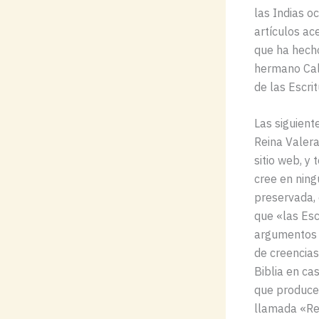
las Indias oc
artículos ac
que ha hecho
hermano Cal
de las Escrit
Las siguient
Reina Valera
sitio web, 
cree en ning
preservada, 
que «las Esc
argumentos e
de creencias
Biblia en ca
que produce 
llamada «Rei