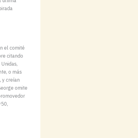
 última
pirada
n el comité
pre citando
 Unidas,
nte, o más
, y creían
 George omite
 promovedor
950,