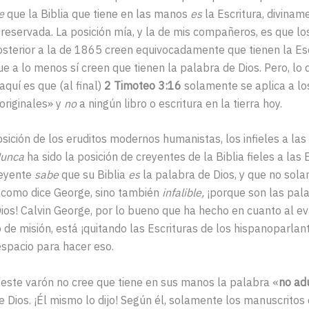
e
que la Biblia que tiene en las manos
es
la Escritura, divinam
preservada. La posición mía, y la de mis compañeros, es que lo
osterior a la de 1865 creen equivocadamente que tienen la Esc
e a lo menos sí creen que tienen la palabra de Dios. Pero, l
aquí es que (al final)
2 Timoteo 3:16
solamente se aplica a lo
originales» y
no
a ningún libro o escritura en la tierra hoy.
osición de los eruditos modernos humanistas, los infieles a las
unca
ha sido la posición de creyentes de la Biblia fieles a las 
reyente
sabe
que su Biblia
es
la palabra de Dios, y que no sol
 como dice George, sino también
infalible,
¡porque son las pal
os! Calvin George, por lo bueno que ha hecho en cuanto al e
de misión, está ¡quitando las Escrituras de los hispanoparlan
spacio para hacer eso.
este varón no cree que tiene en sus manos la palabra «
no ad
de Dios. ¡Él mismo lo dijo! Según él, solamente los manuscritos 