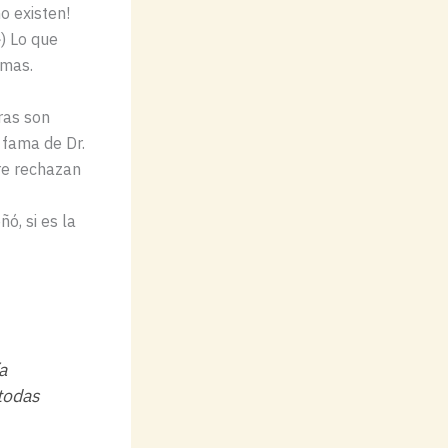
no existen!
») Lo que
omas.
ras son
 fama de Dr.
re rechazan
ó, si es la
a
 todas