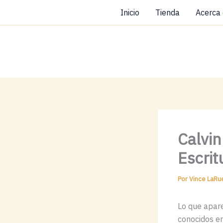
Ir
Inicio
Tienda
Acerca
al
contenido
Calvin
Escrit
Por
Vince LaR
Lo que apare
conocidos e