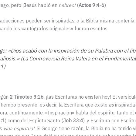
riego, pero ¡Jesús habló en
hebreo!
(
Actos 9:4-6
)
traducciones pueden ser inspiradas, o la Biblia misma contenía
uando los «autógrafos originales» fueron escritos.
e: «Dios acabó con la inspiración de su Palabra con el li
alipsis.» (La Controversia Reina Valera en el Fundamenta
11)
egún
2 Timoteo 3:16
, ¡las Escrituras no existen hoy! El versícu
l tiempo presente; es decir, la Escritura que existe
es
inspirada
ora, contínuamente. «Inspiración» habla del espíritu, tanto e
2:1
) como del Espíritu Santo (
Job 33:4
), y Escritura con Escritu
es
vida espiritual.
Si George tiene razón, la Biblia no ha tenido v