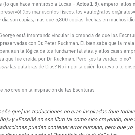
es (lo que hace mentiroso a Lucas –
Actos 1:3
), empero ¡ellos 
 preservó! (los manuscritos físicos, los «autógrafos originales
 día son copias, más que 5,800 copias, hechas en muchos idi
eorge está intentando vincular la creencia de que las Escritu
 preservadas con Dr. Peter Ruckman. Él bien sabe que la mala
ra aún la lógica de los fundamentalistas, y ellos casi siemp
sa que fue creída por Dr. Ruckman. Pero, ¿es la verdad, o no?
hora
las palabras de Dios? No importa quién lo creyó o lo enseñ
ge
no
cree en la inspiración de las Escrituras
eñé que] las traducciones no eran inspiradas (que todaví
̃o)» y «Enseñé en ese libro tal como sigo creyendo, que
traducciones pueden contener error humano, pero que yo
a dispuesto a darle el “beneficio de la duda” a las