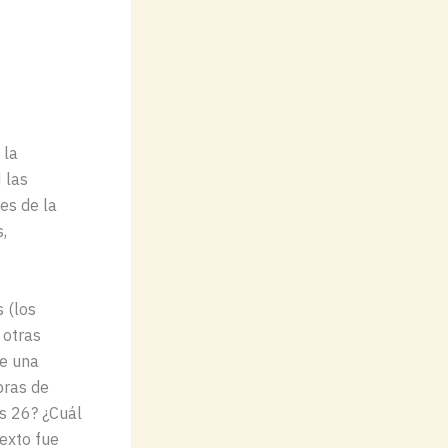
 la
 las
es de la
,
 (los
 otras
ue una
bras de
os 26? ¿Cuál
texto fue