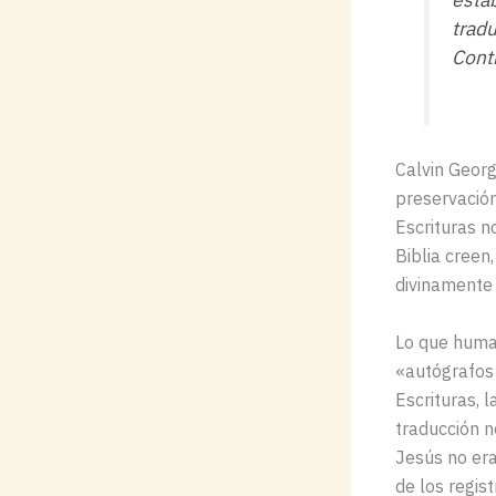
tradu
Cont
Calvin George
preservación
Escrituras n
Biblia creen
divinamente 
Lo que human
«autógrafos 
Escrituras, 
traducción n
Jesús no era
de los regis