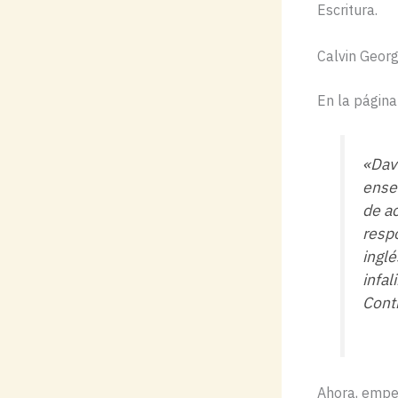
Escritura.
Calvin Georg
En la página
«Dav
ense
de a
resp
inglé
infal
Cont
Ahora, empez