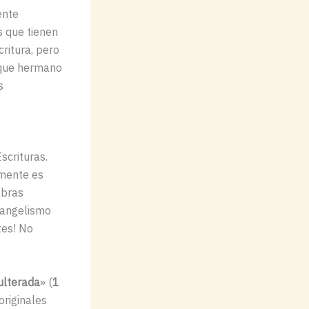
ente
s que tienen
ritura, pero
o que hermano
s
Escrituras.
amente es
abras
vangelismo
tes! No
ulterada
» (
1
originales