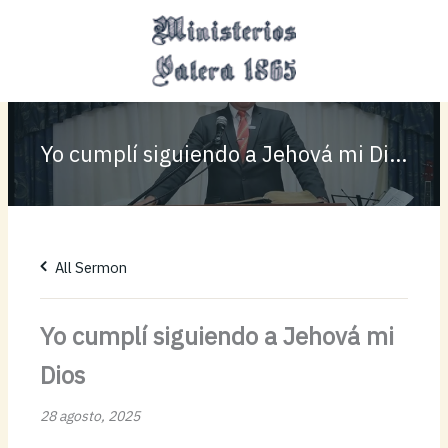
Ir
MAI
al
MEN
contenido
Yo cumplí siguiendo a Jehová mi Dios
All Sermon
Yo cumplí siguiendo a Jehová mi
Dios
28 agosto, 2025