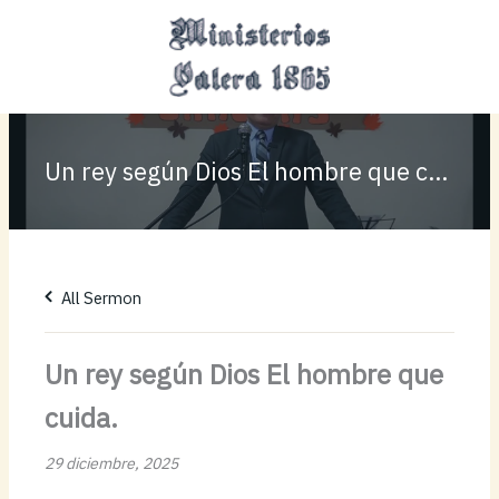
Ir
MAI
al
MEN
contenido
Un rey según Dios El hombre que cuida.
All Sermon
Un rey según Dios El hombre que
cuida.
29 diciembre, 2025