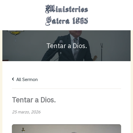
Ir
MAI
al
MEN
contenido
Tentar a Dios.
All Sermon
Tentar a Dios.
25 marzo, 2026