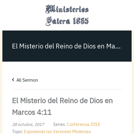
Ir
MAI
al
MEN
contenido
El Misterio del Reino de Dios en Marcos 4:11
All Sermon
El Misterio del Reino de Dios en
Marcos 4:11
28 octubre, 2017
Series:
Conferencia 2014
Topic:
Exponiendo las Versiones Modernas