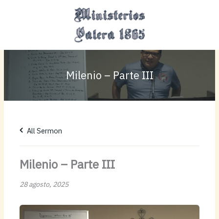
Ir
MAI
al
MEN
contenido
Milenio – Parte III
All Sermon
Milenio – Parte III
28 agosto, 2025