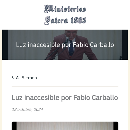
Ir
MAI
al
MEN
contenido
Luz inaccesible por Fabio Carballo
All Sermon
Luz inaccesible por Fabio Carballo
18 octubre, 2024