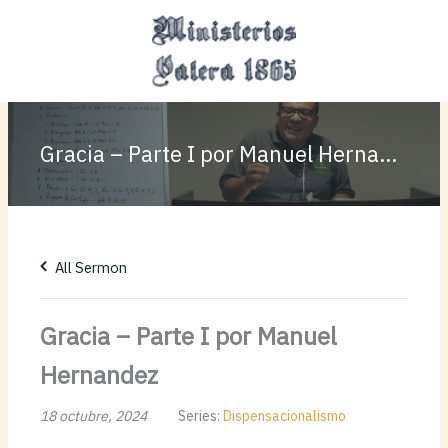
Ir
MAI
al
MEN
contenido
Gracia – Parte I por Manuel Hernandez
All Sermon
Gracia – Parte I por Manuel
Hernandez
18 octubre, 2024
Series:
Dispensacionalismo