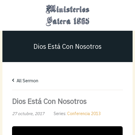
Ir
MAI
al
MEN
contenido
Dios Está Con Nosotros
All Sermon
Dios Está Con Nosotros
27 octubre, 2017
Series:
Conferencia 2013