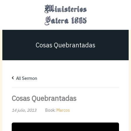
Ir
MAI
al
MEN
contenido
Cosas Quebrantadas
All Sermon
Cosas Quebrantadas
14 julio, 2013
Book:
Marcos