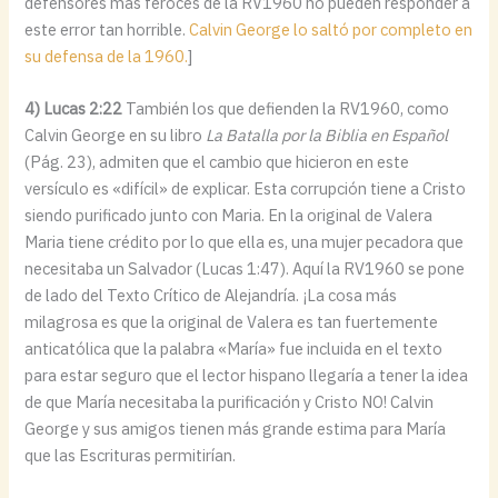
defensores más feroces de la RV1960 no pueden responder a
este error tan horrible.
Calvin George lo saltó por completo en
su defensa de la 1960.
]
4) Lucas 2:22
También los que defienden la RV1960, como
Calvin George en su libro
La Batalla por la Biblia en Español
(Pág. 23), admiten que el cambio que hicieron en este
versículo es «difícil» de explicar. Esta corrupción tiene a Cristo
siendo purificado junto con Maria. En la original de Valera
Maria tiene crédito por lo que ella es, una mujer pecadora que
necesitaba un Salvador (Lucas 1:47). Aquí la RV1960 se pone
de lado del Texto Crítico de Alejandría. ¡La cosa más
milagrosa es que la original de Valera es tan fuertemente
anticatólica que la palabra «María» fue incluida en el texto
para estar seguro que el lector hispano llegaría a tener la idea
de que María necesitaba la purificación y Cristo NO! Calvin
George y sus amigos tienen más grande estima para María
que las Escrituras permitirían.