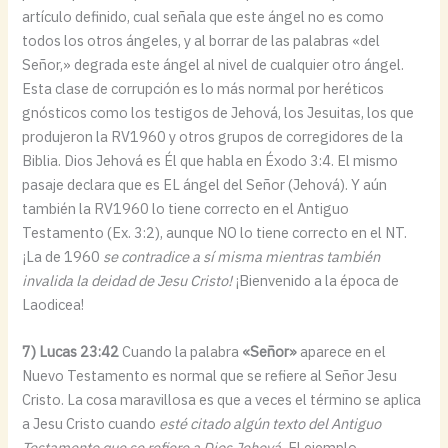
artículo definido, cual señala que este ángel no es como
todos los otros ángeles, y al borrar de las palabras «del
Señor,» degrada este ángel al nivel de cualquier otro ángel.
Esta clase de corrupción es lo más normal por heréticos
gnósticos como los testigos de Jehová, los Jesuitas, los que
produjeron la RV1960 y otros grupos de corregidores de la
Biblia. Dios Jehová es Él que habla en Éxodo 3:4. El mismo
pasaje declara que es EL ángel del Señor (Jehová). Y aún
también la RV1960 lo tiene correcto en el Antiguo
Testamento (Ex. 3:2), aunque NO lo tiene correcto en el NT.
¡La de 1960
se contradice a sí misma mientras también
invalida la deidad de Jesu Cristo!
¡Bienvenido a la época de
Laodicea!
7) Lucas 23:42
Cuando la palabra
«Señor»
aparece en el
Nuevo Testamento es normal que se refiere al Señor Jesu
Cristo. La cosa maravillosa es que a veces el término se aplica
a Jesu Cristo cuando
esté citado algún texto del Antiguo
Testamento que se refiere a Dios Jehová.
El ejemplo