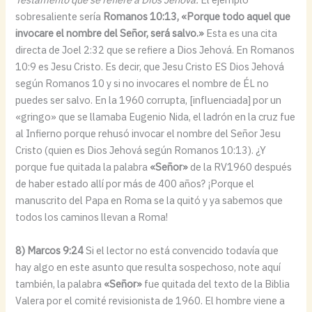
sobresaliente sería
Romanos 10:13, «Porque todo aquel que
invocare el nombre del Señor, será salvo.»
Esta es una cita
directa de Joel 2:32 que se refiere a Dios Jehová. En Romanos
10:9 es Jesu Cristo. Es decir, que Jesu Cristo ES Dios Jehová
según Romanos 10 y si no invocares el nombre de ÉL no
puedes ser salvo. En la 1960 corrupta, [influenciada] por un
«gringo» que se llamaba Eugenio Nida, el ladrón en la cruz fue
al Infierno porque rehusó invocar el nombre del Señor Jesu
Cristo (quien es Dios Jehová según Romanos 10:13). ¿Y
porque fue quitada la palabra
«Señor»
de la RV1960 después
de haber estado allí por más de 400 años? ¡Porque el
manuscrito del Papa en Roma se la quitó y ya sabemos que
todos los caminos llevan a Roma!
8) Marcos 9:24
Si el lector no está convencido todavía que
hay algo en este asunto que resulta sospechoso, note aquí
también, la palabra
«Señor»
fue quitada del texto de la Biblia
Valera por el comité revisionista de 1960. El hombre viene a