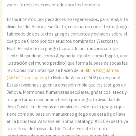
varios otros dioses inventados por los hombres.
Estos intentos, por pecadores no regenerados, para rebajar la
divinidad del Señor Jesu Cristo, culminaron con el texto griego
fabricado de dos textos griegos corruptos y echados sobre el
cuerpo de Cristo por dos eruditos nombrados Westcott y
Hort. Es este texto griego (conocido por muchos como el
Texto Alejandrino; como Alejandría, Egipto; como Egipto, una
ilustración del mundo perdido) que forma la base de todas las
revisiones corruptas que se hacen de la
Biblia King James
(AV1611) en inglés
y la Biblia de Valera (1602) en español.
Estas revisiones siguen la obsesión impía que los testigos de
Jehová, Mormones, humanistas seculares, gnósticos, ateos y
los que fuman marihuana tienen para negar la divinidad de
Jesu Cristo. En docenas de versículos este texto griego (que
tiene como su base un manuscrito griego que está bajo llave
en la biblioteca Vaticana en Roma, catálogo #1209) destruye
la doctrina de la divinidad de Cristo. En este folletito
intentamos demostrar que la revisión nueva, rendida al