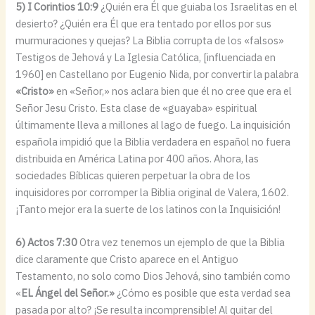
5) I Corintios 10:9
¿Quién era Él que guiaba los Israelitas en el
desierto? ¿Quién era Él que era tentado por ellos por sus
murmuraciones y quejas? La Biblia corrupta de los «falsos»
Testigos de Jehová y La Iglesia Católica, [influenciada en
1960] en Castellano por Eugenio Nida, por convertir la palabra
«Cristo»
en «Señor,» nos aclara bien que él no cree que era el
Señor Jesu Cristo. Esta clase de «guayaba» espiritual
últimamente lleva a millones al lago de fuego. La inquisición
española impidió que la Biblia verdadera en español no fuera
distribuida en América Latina por 400 años. Ahora, las
sociedades Bíblicas quieren perpetuar la obra de los
inquisidores por corromper la Biblia original de Valera, 1602.
¡Tanto mejor era la suerte de los latinos con la Inquisición!
6) Actos 7:30
Otra vez tenemos un ejemplo de que la Biblia
dice claramente que Cristo aparece en el Antiguo
Testamento, no solo como Dios Jehová, sino también como
«
EL Ángel del Señor.»
¿Cómo es posible que esta verdad sea
pasada por alto? ¡Se resulta incomprensible! Al quitar del