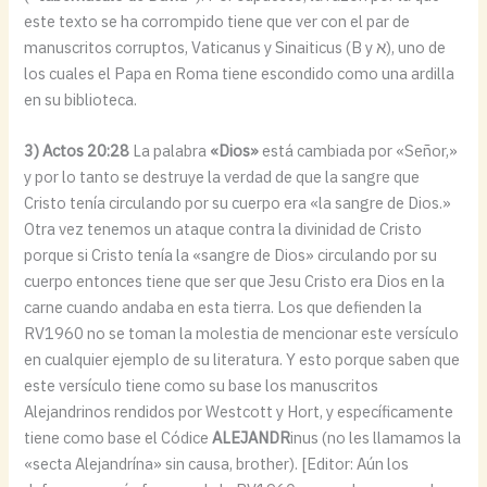
este texto se ha corrompido tiene que ver con el par de
manuscritos corruptos, Vaticanus y Sinaiticus (B y א), uno de
los cuales el Papa en Roma tiene escondido como una ardilla
en su biblioteca.
3) Actos 20:28
La palabra
«Dios»
está cambiada por «Señor,»
y por lo tanto se destruye la verdad de que la sangre que
Cristo tenía circulando por su cuerpo era «la sangre de Dios.»
Otra vez tenemos un ataque contra la divinidad de Cristo
porque si Cristo tenía la «sangre de Dios» circulando por su
cuerpo entonces tiene que ser que Jesu Cristo era Dios en la
carne cuando andaba en esta tierra. Los que defienden la
RV1960 no se toman la molestia de mencionar este versículo
en cualquier ejemplo de su literatura. Y esto porque saben que
este versículo tiene como su base los manuscritos
Alejandrinos rendidos por Westcott y Hort, y específicamente
tiene como base el Códice
ALEJANDR
inus (no les llamamos la
«secta Alejandrína» sin causa, brother). [Editor: Aún los