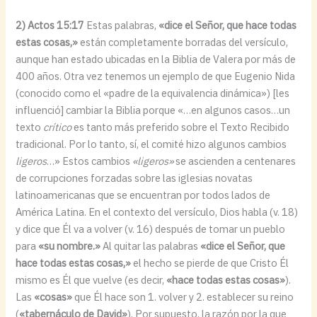
2) Actos 15:17
Estas palabras,
«dice el Señor, que hace todas
estas cosas,»
están completamente borradas del versículo,
aunque han estado ubicadas en la Biblia de Valera por más de
400 años. Otra vez tenemos un ejemplo de que Eugenio Nida
(conocido como el «padre de la equivalencia dinámica») [les
influenció] cambiar la Biblia porque «…en algunos casos…un
texto
crítico
es tanto más preferido sobre el Texto Recibido
tradicional. Por lo tanto, sí, el comité hizo algunos cambios
ligeros
…» Estos cambios
«ligeros»
se ascienden a centenares
de corrupciones forzadas sobre las iglesias novatas
latinoamericanas que se encuentran por todos lados de
América Latina. En el contexto del versículo, Dios habla (v. 18)
y dice que Él va a volver (v. 16) después de tomar un pueblo
para
«su nombre.»
Al quitar las palabras
«dice el Señor, que
hace todas estas cosas,»
el hecho se pierde de que Cristo Él
mismo es Él que vuelve (es decir,
«hace todas estas cosas»
).
Las
«cosas»
que Él hace son 1. volver y 2. establecer su reino
(
«tabernáculo de David»
). Por supuesto, la razón por la que