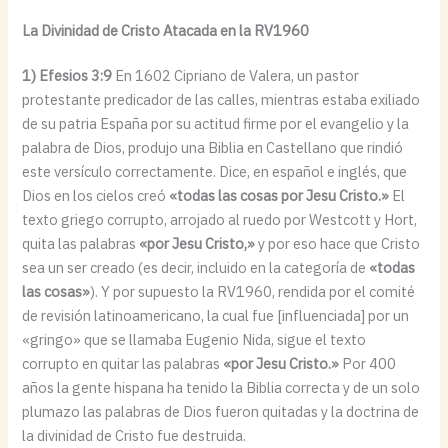
La Divinidad de Cristo Atacada en la RV1960
1) Efesios 3:9
En 1602 Cipriano de Valera, un pastor
protestante predicador de las calles, mientras estaba exiliado
de su patria España por su actitud firme por el evangelio y la
palabra de Dios, produjo una Biblia en Castellano que rindió
este versículo correctamente. Dice, en español e inglés, que
Dios en los cielos creó
«todas las cosas por Jesu Cristo.»
El
texto griego corrupto, arrojado al ruedo por Westcott y Hort,
quita las palabras
«por Jesu Cristo,»
y por eso hace que Cristo
sea un ser creado (es decir, incluido en la categoría de
«todas
las cosas»
). Y por supuesto la RV1960, rendida por el comité
de revisión latinoamericano, la cual fue [influenciada] por un
«gringo» que se llamaba Eugenio Nida, sigue el texto
corrupto en quitar las palabras
«por Jesu Cristo.»
Por 400
años la gente hispana ha tenido la Biblia correcta y de un solo
plumazo las palabras de Dios fueron quitadas y la doctrina de
la divinidad de Cristo fue destruida.