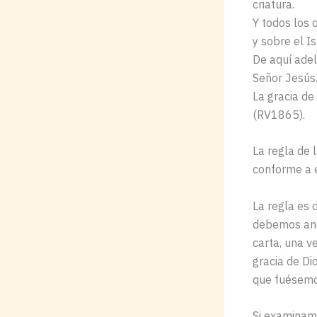
criatura.
Y todos los 
y sobre el Is
De aquí adel
Señor Jesús
La gracia de
(RV1865).
La regla de 
conforme a e
La regla es 
debemos anda
carta, una ve
gracia de Di
que fuésemos
Si examinam