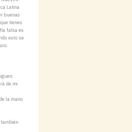
ica Latina
cer buenas
 que tienes
ía falsa es
ndo esto se
uro.
siguen;
ará de mi
 de la mano
e también