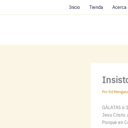
Ir
Inicio
Tienda
Acerca
al
contenido
Insist
Por
Ed Mengan
GÁLATAS 6:14
Jesu Cristo,
Porque en Cri