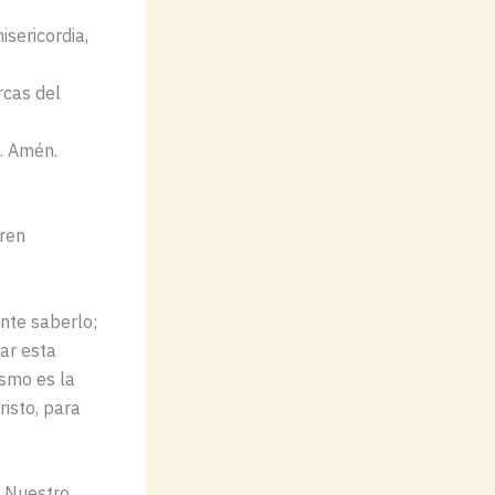
isericordia,
rcas del
u. Amén.
eren
ente saberlo;
ar esta
ismo es la
risto, para
. Nuestro