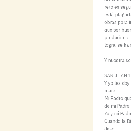
reto es segu
está plagada
obras para i
que ser buen
producir o c
logra, se ha
Y nuestra se
SAN JUAN 10:
Y yo les doy
mano.
Mi Padre que
de mi Padre.
Yo y mi Pad
Cuando la Bi
dice: