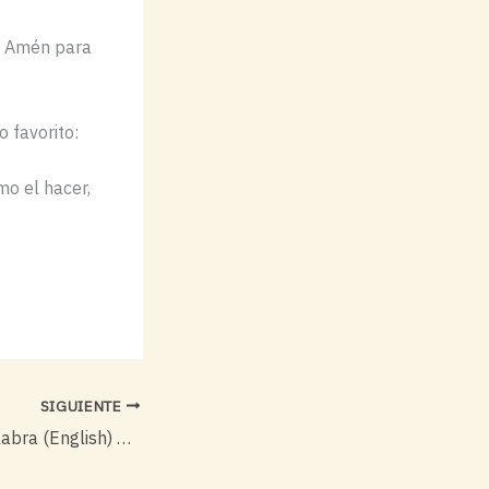
él Amén para
 favorito:
mo el hacer,
SIGUIENTE
Adulterando la Palabra (English) – por Jeff McArdle