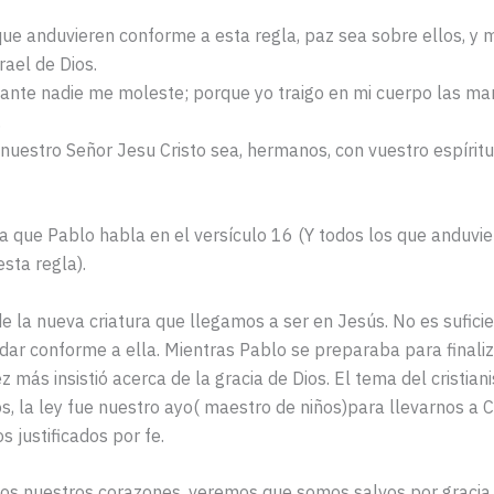
que anduvieren conforme a esta regla, paz sea sobre ellos, y m
rael de Dios.
ante nadie me moleste; porque yo traigo en mi cuerpo las ma
.
 nuestro Señor Jesu Cristo sea, hermanos, con vuestro espírit
la que Pablo habla en el versículo 16 (Y todos los que anduvi
sta regla).
de la nueva criatura que llegamos a ser en Jesús. No es sufici
r conforme a ella. Mientras Pablo se preparaba para finaliz
z más insistió acerca de la gracia de Dios. El tema del cristian
os, la ley fue nuestro ayo( maestro de niños)para llevarnos a C
 justificados por fe.
os nuestros corazones, veremos que somos salvos por gracia