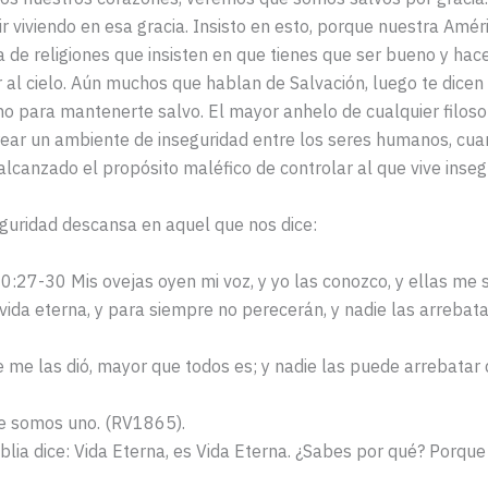
ir viviendo en esa gracia. Insisto en esto, porque nuestra Amér
 de religiones que insisten en que tienes que ser bueno y ha
r al cielo. Aún muchos que hablan de Salvación, luego te dicen
o para mantenerte salvo. El mayor anhelo de cualquier filosof
rear un ambiente de inseguridad entre los seres humanos, cua
 alcanzado el propósito maléfico de controlar al que vive inseg
guridad descansa en aquel que nos dice:
27-30 Mis ovejas oyen mi voz, y yo las conozco, y ellas me 
 vida eterna, y para siempre no perecerán, y nadie las arrebat
 me las dió, mayor que todos es; y nadie las puede arrebatar
re somos uno. (RV1865).
blia dice: Vida Eterna, es Vida Eterna. ¿Sabes por qué? Porqu