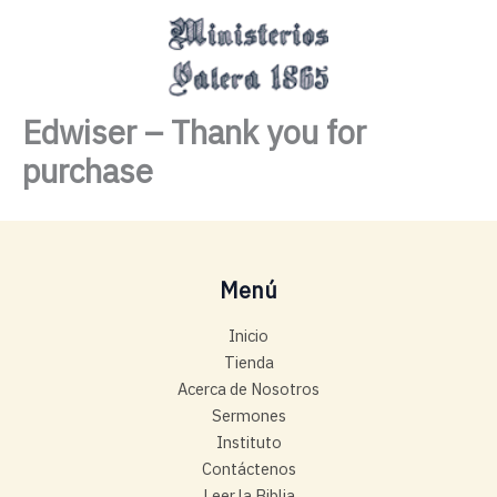
Ir
MAI
al
MEN
contenido
Edwiser – Thank you for
purchase
Menú
Inicio
Tienda
Acerca de Nosotros
Sermones
Instituto
Contáctenos
Leer la Biblia