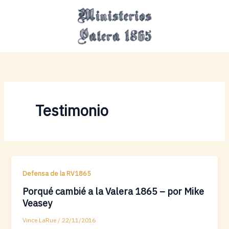
Ir
MAI
al
MEN
contenido
Testimonio
Defensa de la RV1865
Porqué cambié a la Valera 1865 – por Mike
Veasey
Vince LaRue
/
22/11/2016