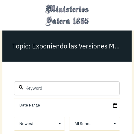
Ir
MAI
al
MEN
contenido
Topic: Exponiendo las Versiones Modernas