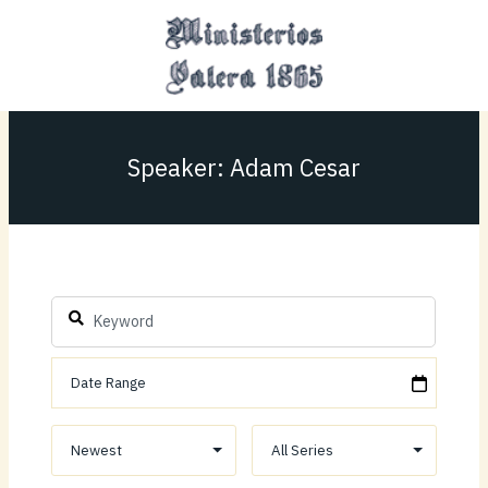
Ir
MAI
al
MEN
contenido
Speaker: Adam Cesar